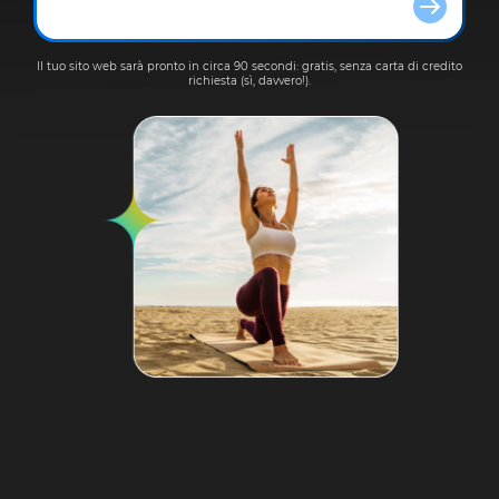
Il tuo sito web sarà pronto in circa 90 secondi: gratis, senza carta di credito
richiesta (sì, davvero!).